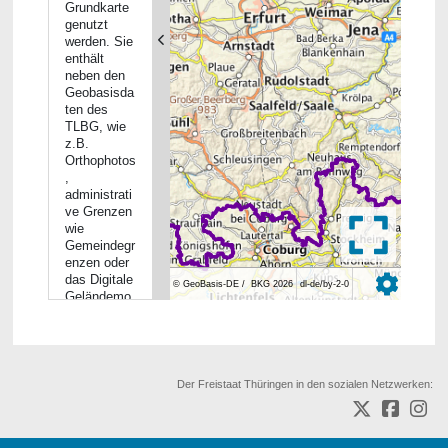
Grundkarte
genutzt
werden. Sie
enthält
neben den
Geobasisda
ten des
TLBG, wie
z.B.
Orthophotos
,
administrati
ve Grenzen
wie
Gemeindegr
enzen oder
das Digitale
© GeoBasis-DE /
BKG 2026
dl-de/by-2-0
Geländemo
dell, auch
© GDI-Th
Grunddaten
der
Landwirtsch
aftsverwaltu
Der Freistaat Thüringen in den sozialen Netzwerken:
ng. Zu
diesen
gehören die