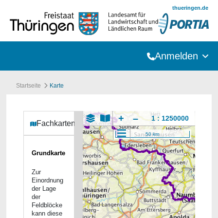
Zum Hauptinhalt springen
thueringen.de
Anmelden
Startseite
Karte
+
–
1 :
Fachkartenauswahl
50 km
Grundkarte
Zur
Einordnung
der Lage
der
Feldblöcke
kann diese