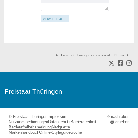
Antworten als...
Der Freistaat Thüringen in den sozialen Netzwerken:
Freistaat Thüringen
© Freistaat Thüringen
Impressum
nach oben
Nutzungsbedingungen
Datenschutz
Barrierefreiheit
drucken
Barrierefreiheitsmeldung
Netiquette
Markenhandbuch
Online-Styleguide
Suche