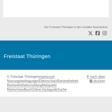
Der Freistaat Thüringen in den sozialen Netzwerken:
Freistaat Thüringen
© Freistaat Thüringen
Impressum
nach oben
Nutzungsbedingungen
Datenschutz
Barrierefreiheit
drucken
Barrierefreiheitsmeldung
Netiquette
Markenhandbuch
Online-Styleguide
Suche