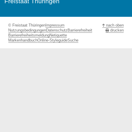
Freistaat Thüringen
© Freistaat Thüringen
Impressum
nach oben
Nutzungsbedingungen
Datenschutz
Barrierefreiheit
drucken
Barrierefreiheitsmeldung
Netiquette
Markenhandbuch
Online-Styleguide
Suche