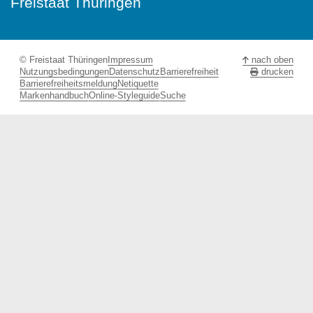
Freistaat Thüringen
© Freistaat Thüringen
Impressum
nach oben
Nutzungsbedingungen
Datenschutz
Barrierefreiheit
drucken
Barrierefreiheitsmeldung
Netiquette
Markenhandbuch
Online-Styleguide
Suche