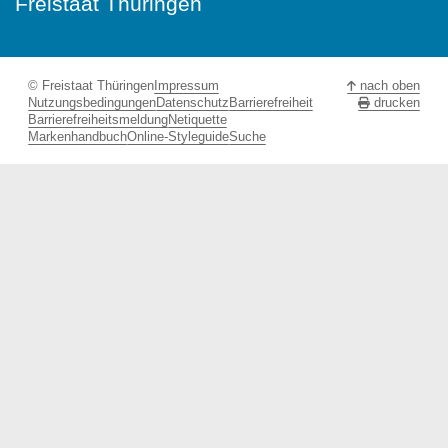
Freistaat Thüringen
© Freistaat Thüringen
Impressum
nach oben
Nutzungsbedingungen
Datenschutz
Barrierefreiheit
drucken
Barrierefreiheitsmeldung
Netiquette
Markenhandbuch
Online-Styleguide
Suche