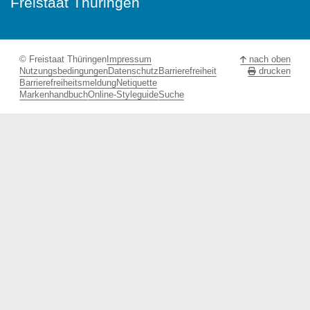
Freistaat Thüringen
© Freistaat Thüringen
Impressum
nach oben
Nutzungsbedingungen
Datenschutz
Barrierefreiheit
drucken
Barrierefreiheitsmeldung
Netiquette
Markenhandbuch
Online-Styleguide
Suche