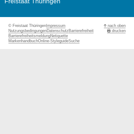
Freistaat Thüringen
© Freistaat Thüringen
Impressum
nach oben
Nutzungsbedingungen
Datenschutz
Barrierefreiheit
drucken
Barrierefreiheitsmeldung
Netiquette
Markenhandbuch
Online-Styleguide
Suche