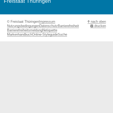
Freistaat Thüringen
© Freistaat Thüringen
Impressum
nach oben
Nutzungsbedingungen
Datenschutz
Barrierefreiheit
drucken
Barrierefreiheitsmeldung
Netiquette
Markenhandbuch
Online-Styleguide
Suche