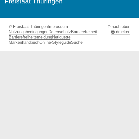
Freistaat Thüringen
© Freistaat Thüringen
Impressum
nach oben
Nutzungsbedingungen
Datenschutz
Barrierefreiheit
drucken
Barrierefreiheitsmeldung
Netiquette
Markenhandbuch
Online-Styleguide
Suche