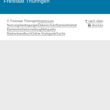
Freistaat Thüringen
© Freistaat Thüringen
Impressum
nach oben
Nutzungsbedingungen
Datenschutz
Barrierefreiheit
drucken
Barrierefreiheitsmeldung
Netiquette
Markenhandbuch
Online-Styleguide
Suche