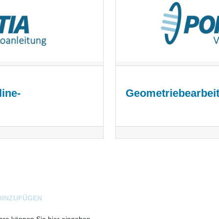
ine-
Geometriebearbei
HINZUFÜGEN
e können Sie hier eingeben.