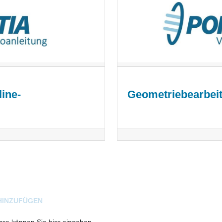
ine-
Geometriebearbei
HINZUFÜGEN
e können Sie hier eingeben.