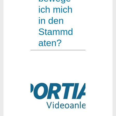
ich mich
in den
Stammd
aten?