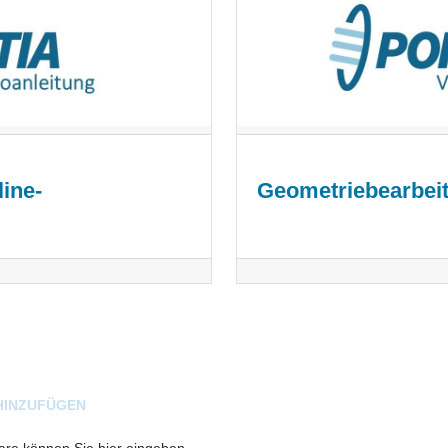
ine-
Geometriebearbei
HINZUFÜGEN
e können Sie hier eingeben.