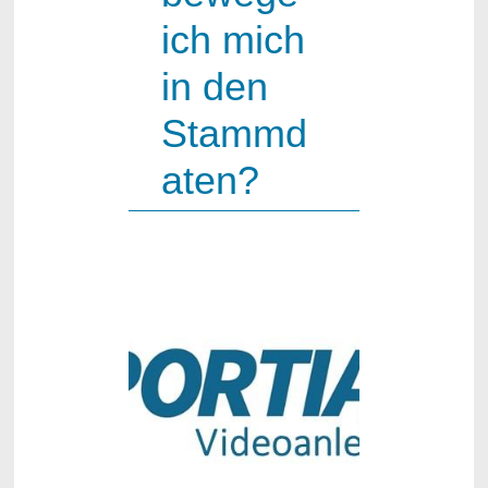
ich mich
in den
Stammd
aten?