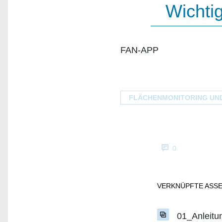
Wichtig
FAN-APP
FLÄCHENMONITORING UND
0
VERKNÜPFTE ASS
01_Anleitu