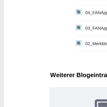
04_FANApp
03_FANApp_
02_Merkbla
Weiterer Blogeintr