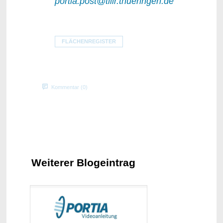
portia.post@tlllr.thueringen.de
FLÄCHENREGISTER
Kommentar (0)
Weiterer Blogeintrag