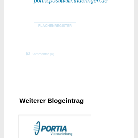
portia.post@tlllr.thueringen.de
FLÄCHENREGISTER
Kommentar (0)
Weiterer Blogeintrag