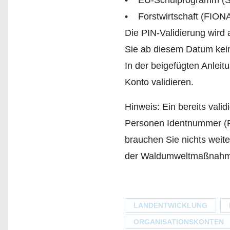
• EU-Schulprogramm (S
• Forstwirtschaft (FION
Die PIN-Validierung wird 
Sie ab diesem Datum kei
In der beigefügten Anleitu
Konto validieren.
Hinweis: Ein bereits val
Personen Identnummer (PI
brauchen Sie nichts weite
der Waldumweltmaßnahme/W
LANDENTWICKLUNG
ORGANISATIONSKONTEN