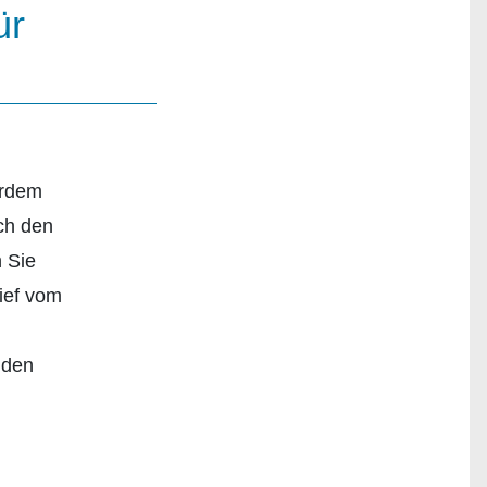
ür
erdem
ch den
 Sie
ief vom
nden