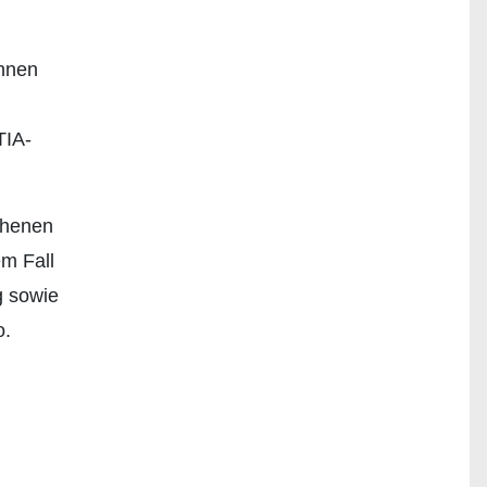
önnen
TIA-
ehenen
m Fall
g sowie
o.