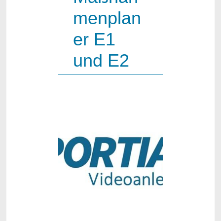
menplan
er E1
und E2