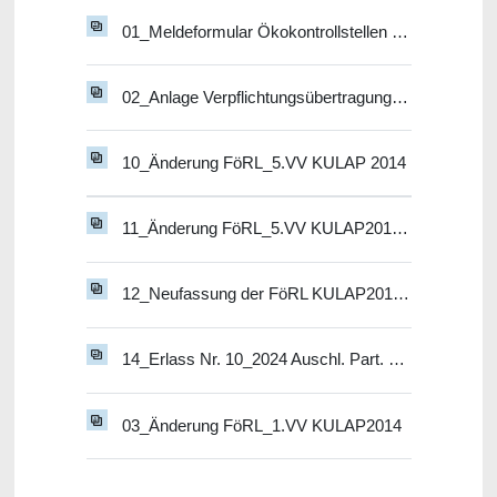
01_Meldeformular Ökokontrollstellen KULAP2014_2026
02_Anlage Verpflichtungsübertragung Flächenliste Summenobjekte
10_Änderung FöRL_5.VV KULAP 2014
11_Änderung FöRL_5.VV KULAP2014_nichtamtl. kons. Fassung
12_Neufassung der FöRL KULAP2014_07.12.2023
14_Erlass Nr. 10_2024 Auschl. Part. VÜ KULAP
03_Änderung FöRL_1.VV KULAP2014