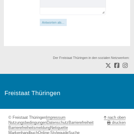
Antworten als...
Der Freistaat Thüringen in den sozialen Netzwerken:
Freistaat Thüringen
© Freistaat Thüringen
Impressum
nach oben
Nutzungsbedingungen
Datenschutz
Barrierefreiheit
drucken
Barrierefreiheitsmeldung
Netiquette
Markenhandbuch
Online-Styleguide
Suche