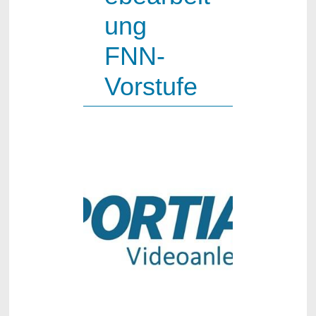
ung
FNN-
Vorstufe