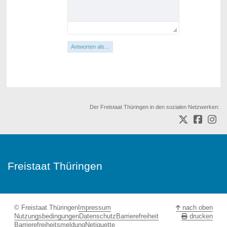
Antworten als...
Der Freistaat Thüringen in den sozialen Netzwerken:
Freistaat Thüringen
© Freistaat Thüringen
Impressum
nach oben
Nutzungsbedingungen
Datenschutz
Barrierefreiheit
drucken
Barrierefreiheitsmeldung
Netiquette