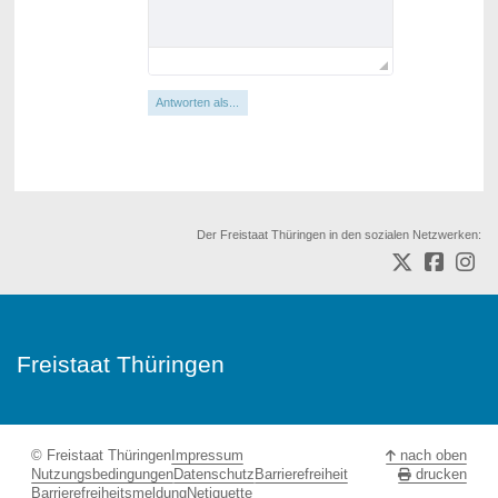
Antworten als...
Der Freistaat Thüringen in den sozialen Netzwerken:
Freistaat Thüringen
© Freistaat Thüringen
Impressum
nach oben
Nutzungsbedingungen
Datenschutz
Barrierefreiheit
drucken
Barrierefreiheitsmeldung
Netiquette