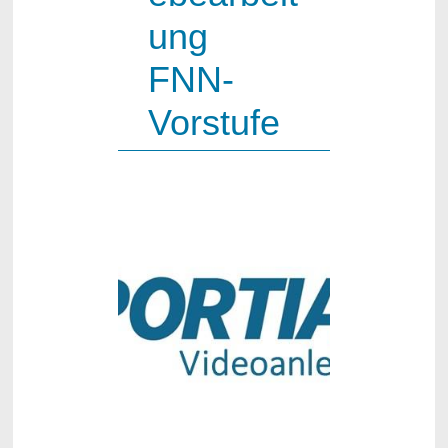
ung
FNN-
Vorstufe