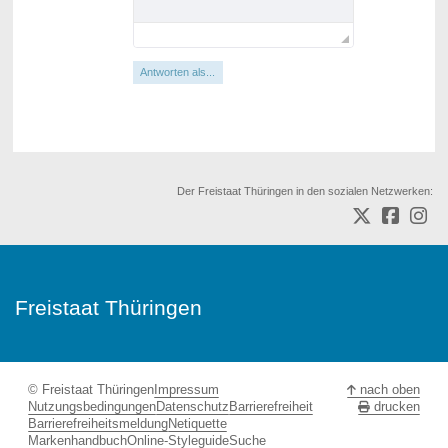
Antworten als...
Der Freistaat Thüringen in den sozialen Netzwerken:
Freistaat Thüringen
© Freistaat Thüringen
Impressum
nach oben
Nutzungsbedingungen
Datenschutz
Barrierefreiheit
drucken
Barrierefreiheitsmeldung
Netiquette
Markenhandbuch
Online-Styleguide
Suche