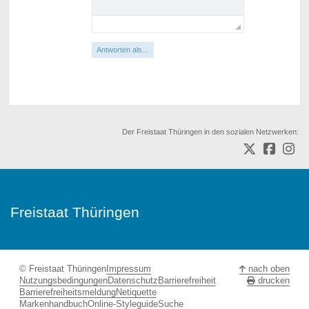
Antworten als...
Der Freistaat Thüringen in den sozialen Netzwerken:
Freistaat Thüringen
© Freistaat Thüringen
Impressum
nach oben
Nutzungsbedingungen
Datenschutz
Barrierefreiheit
drucken
Barrierefreiheitsmeldung
Netiquette
Markenhandbuch
Online-Styleguide
Suche