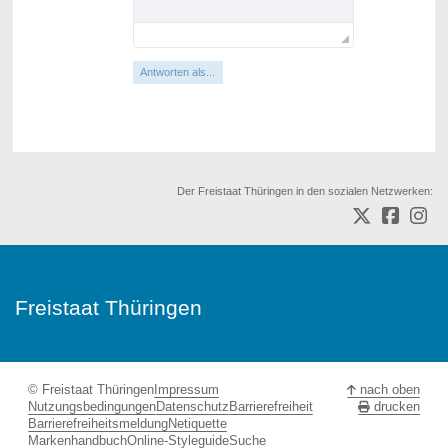
Antworten als...
Der Freistaat Thüringen in den sozialen Netzwerken:
Freistaat Thüringen
© Freistaat Thüringen
Impressum
nach oben
Nutzungsbedingungen
Datenschutz
Barrierefreiheit
drucken
Barrierefreiheitsmeldung
Netiquette
Markenhandbuch
Online-Styleguide
Suche