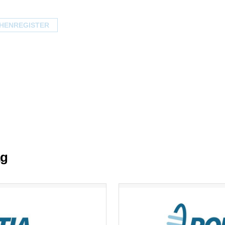
HENREGISTER
ag