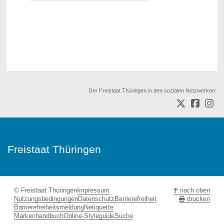
Der Freistaat Thüringen in den sozialen Netzwerken:
Freistaat Thüringen
© Freistaat Thüringen
Impressum
nach oben
Nutzungsbedingungen
Datenschutz
Barrierefreiheit
drucken
Barrierefreiheitsmeldung
Netiquette
Markenhandbuch
Online-Styleguide
Suche