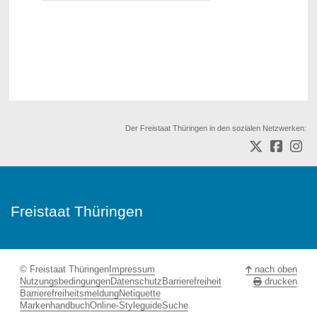
Der Freistaat Thüringen in den sozialen Netzwerken:
Freistaat Thüringen
© Freistaat Thüringen
Impressum
nach oben
Nutzungsbedingungen
Datenschutz
Barrierefreiheit
drucken
Barrierefreiheitsmeldung
Netiquette
Markenhandbuch
Online-Styleguide
Suche