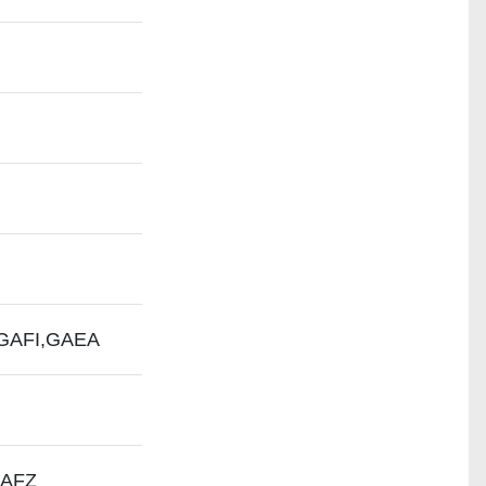
, GAFI,GAEA
 GAFZ