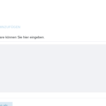
HINZUFÜGEN
e können Sie hier eingeben.
n als...