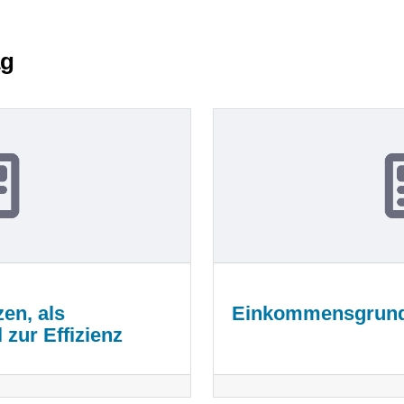
ag
en, als
Einkommensgrund
 zur Effizienz