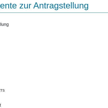
nte zur Antragstellung
llung
ETS
t