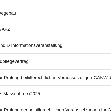
 Wegebau
_GAFZ
dID Informationsveranstaltung
dpflegevertrag
r Prüfung beihilferechtlichen Voraussetzungen-GANW
tw_Massnahmen2025
r Prüfung der beihilferechtlichen Voraussetzungen für