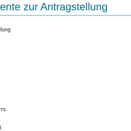
nte zur Antragstellung
llung
ETS
t