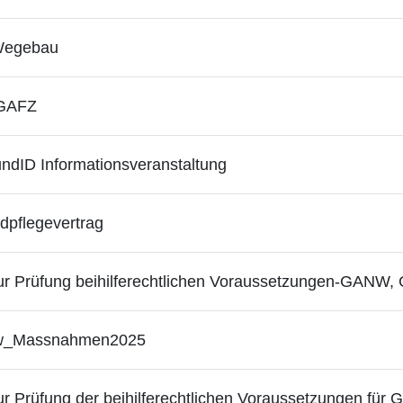
 Wegebau
_GAFZ
dID Informationsveranstaltung
dpflegevertrag
r Prüfung beihilferechtlichen Voraussetzungen-GANW
tw_Massnahmen2025
r Prüfung der beihilferechtlichen Voraussetzungen für