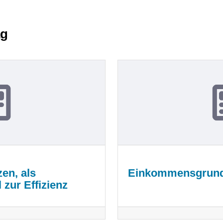
ag
en, als
Einkommensgrund
 zur Effizienz