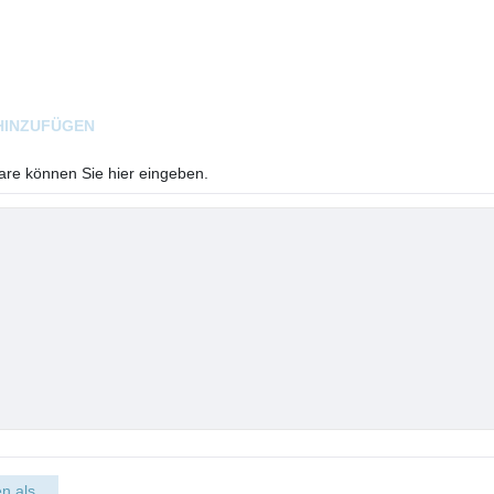
HINZUFÜGEN
e können Sie hier eingeben.
n als...