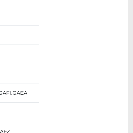
, GAFI,GAEA
 GAFZ