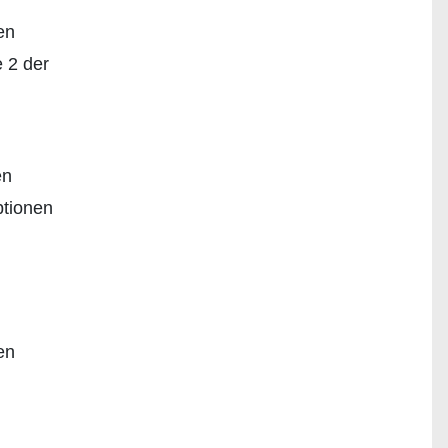
en
 2 der
en
tionen
en