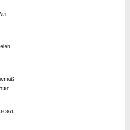
Wahl
teien
 gemäß
hten
49 361