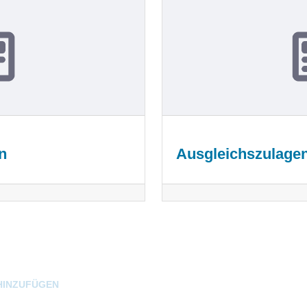
n
Ausgleichszulag
HINZUFÜGEN