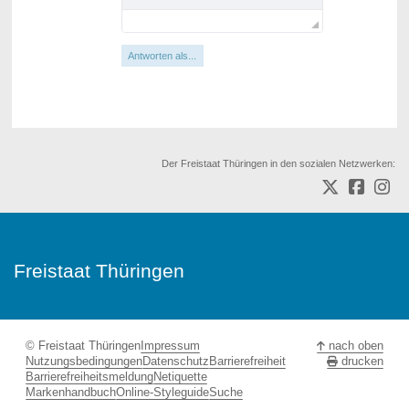
Antworten als...
Der Freistaat Thüringen in den sozialen Netzwerken:
Freistaat Thüringen
© Freistaat Thüringen
Impressum
nach oben
Nutzungsbedingungen
Datenschutz
Barrierefreiheit
drucken
Barrierefreiheitsmeldung
Netiquette
Markenhandbuch
Online-Styleguide
Suche